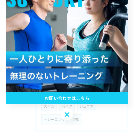
2026/07/08
【ピン•クリーン】
タグ
Tags
小倉
パーソナルジム
睡眠
食事
運動
グループレッスン
ボディメイク
お問い合わせはこちら
スイム
バイク
ジュニア
お問い合わせはこちら
トレーニング
健康