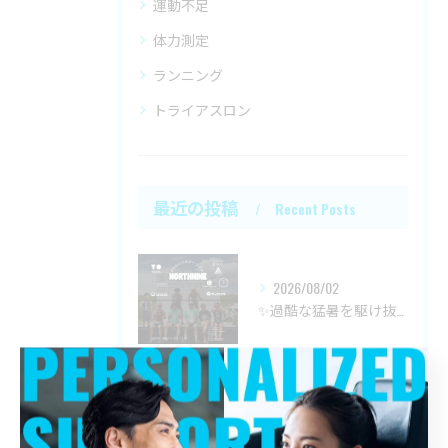
運動不足
体力測定
ランニング
トライアスロン
最近の投稿
Recent Posts
2026/08/02
✨過酷な猛暑を駆け抜けた熱い一日✨
2026/07/25
2026年 門司港レトロスイム＆ランに参戦✨