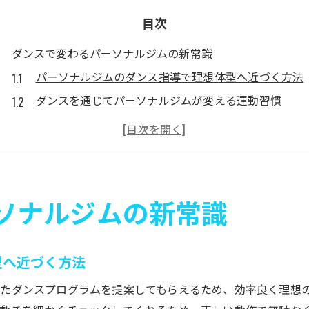
目次
ダンスで変わるパーソナルジムの新常識
パーソナルジムのダンス指導で理想体型へ近づく方法
ダンスを通じてパーソナルジムが変える運動習慣
パーソナルジム利用者が実感したダンスの新しい魅力
ダンス×パーソナルジムで続くダイエット成功体験
パーソナルジムが教えるダンスの基礎と応用法
パーソナルジムなら楽しく続くダンスダイエット
ソナルジムの新常識
パーソナルジムだから続く楽しいダンスダイエット法
モチベーション維持に効くパーソナルジムのダンス習
型へ近づく方法
パーソナルジムで行うダンスの脂肪燃焼効果に注目
ダンスダイエットがパーソナルジムで人気な理由
たダンスプログラムを提案してもらえるため、効率良く理想