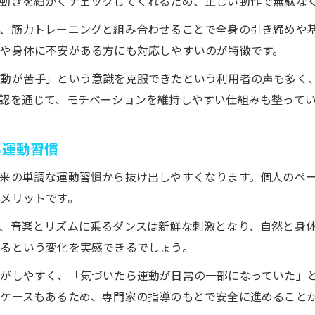
動きを細かくチェックしてくれるため、正しい動作で無駄な
リバウンドしにくいパーソナルジムのダンス継続コツ
個別サポートによるダンスの効果と続け方
、筋力トレーニングと組み合わせることで全身の引き締めや
や身体に不安がある方にも対応しやすいのが特徴です。
パーソナルジムの個別指導でダンス効果を最大化
ダンス初心者でも安心なパーソナルジムのサポート内
運動が苦手」という意識を克服できたという利用者の声も多く
パーソナルジムの個別アドバイスでダンスが長続き
認を通じて、モチベーションを維持しやすい仕組みも整って
ダンスを続けるためのパーソナルジムの支援体制
個別サポート受けると続くパーソナルジムのダンス習
る運動習慣
ダンスと歩くを比較したダイエットの魅力
来の単調な運動習慣から抜け出しやすくなります。個人のペ
パーソナルジムで比較するダンスと歩くの脂肪燃焼力
メリットです。
ダンスダイエットは歩くより続けやすい理由を解説
、音楽とリズムに乗るダンスは新鮮な刺激となり、自然と身
パーソナルジムで学ぶダンスとウォーキングの違い
るという変化を実感できるでしょう。
楽しさ重視のダイエットはパーソナルジムのダンスで
がしやすく、「気づいたら運動が日常の一部になっていた」
歩くよりも効果が高いパーソナルジムのダンス活用法
ケースもあるため、専門家の指導のもとで安全に進めること
初心者も安心パーソナルジムで始めるダンス習慣