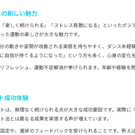
パーソナルジムで始める初心者向けダンスレッスン
スの新しい魅力
未経験でも安心なパーソナルジムのダンス指導法
「楽しく続けられる」「ストレス発散になる」といったポジ
パーソナルジムがサポートするダンス習慣の作り方
った運動の楽しさが大きな魅力です。
初心者が挫折しないパーソナルジムのダンスコツ
分の動きや姿勢が改善される実感を持ちやすく、ダンス未経
パーソナルジムのダンス体験で楽しくダイエット開始
に自信が持てるようになった」という方も多く、心身の変化
パーソナルジムで実感するダンスの持続力
リフレッシュ、運動不足解消が挙げられます。年齢や経験を
パーソナルジムのサポートでダンスが習慣化できる理
続けやすさ抜群のパーソナルジムのダンスプログラム
お問い合わせはこちら
お問い合わせはこちら
ダンスの持続力を実感できるパーソナルジムの工夫
ト成功体験
リバウンド防止に役立つパーソナルジムのダンス活用
トは、無理なく続けられる点が大きな成功要因です。実際に
パーソナルジム利用者が語るダンス継続の秘訣
ト法とは異なる成果を実感する声が増えています。
設定や、進捗のフィードバックを受けられることです。例えば