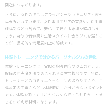
契約前に確認すべきパーソナルジムの注意
回避につながります。
点
さらに、女性の場合はプライバシーやセキュリティ面も
パーソナルジム体験で重視したい質問例
重要視されています。女性専用エリアの有無や、衛生管
強引な勧誘を避けるパーソナルジム選び
理体制なども含めて、安心して通える環境か確認しまし
ょう。自分の価値観や生活スタイルに合うジムを選ぶこ
満足度を左右するパーソナルジムの情報収
とが、長期的な満足度向上の秘訣です。
集
パーソナルジムで後悔しない秘訣とは
体験トレーニングで分かるパーソナルジムの特徴
パーソナルジム入会後に後悔しない工夫
体験トレーニングは、実際の指導内容やジムの雰囲気、
パーソナルジム選びで失敗を防ぐ思考法
設備の充実度を肌で感じられる貴重な機会です。特に、
途中でやめたくならないパーソナルジム活
トレーナーとのコミュニケーションの取りやすさや、目
用術
標設定の丁寧さなどは体験時にしか分からないポイント
目標達成を支えるパーソナルジム活用のコ
です。体験を通じて「このジムなら続けられそう」と感
ツ
じるかが判断材料になります。
パーソナルジムで満足度を保つ仕組み作り