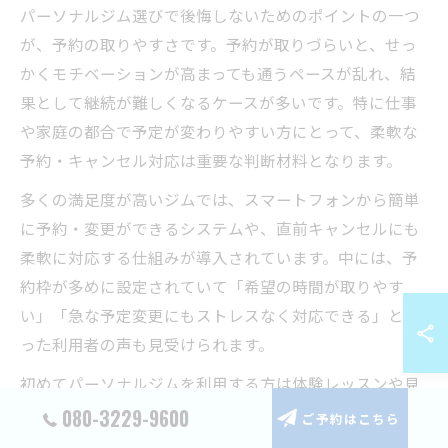
パーソナルジム選びで後悔しないためのポイントの一つ
が、予約の取りやすさです。予約が取りづらいと、せっ
かくモチベーションが高まっても通うペースが乱れ、結
果として継続が難しくなるケースが多いです。特に仕事
や家庭の都合で予定が変わりやすい方にとって、柔軟な
予約・キャンセル対応は重要な判断材料となります。
多くの満足度が高いジムでは、スマートフォンから簡単
に予約・変更ができるシステムや、直前キャンセルにも
柔軟に対応する仕組みが導入されています。中には、予
約枠が多めに設定されていて「希望の時間が取りやす
い」「急な予定変更にもストレスなく対応できる」とい
った利用者の声も見受けられます。
初めてパーソナルジムを利用する方は体験レッスンや見
学の際に、実際の予約方法や混雑状況も確認しておきま
080-3229-9600
ご予約はこちら
しょう。予約の取りやすさは、無理なく長く続けるため