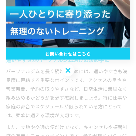
プログラム内容を選ぶ際は、事前にカウンセリングで自
分の目標や悩みをしっかり伝え、どのようなプランが提
案されるかを確認しましょう。また、プログラムの柔軟
性や途中での見直し対応が可能かもチェックポイントで
す。
お問い合わせはこちら
通いやすさがパーソナルジム選びの決め手に
お問い合わせはこちら
パーソナルジムを長く続けるためには、通いやすさも満
足度に直結する重要なポイントです。アクセスの良さや
営業時間、予約の取りやすさなど、日常生活に無理なく
組み込めるかどうかを必ず確認しましょう。特に仕事や
家庭の都合でスケジュールが限られている方にとって
は、柔軟に通える環境が大切です。
また、立地や交通の便だけでなく、キャンセルや振替制
度の有無もチェックポイントです。予約が取りづらいジ