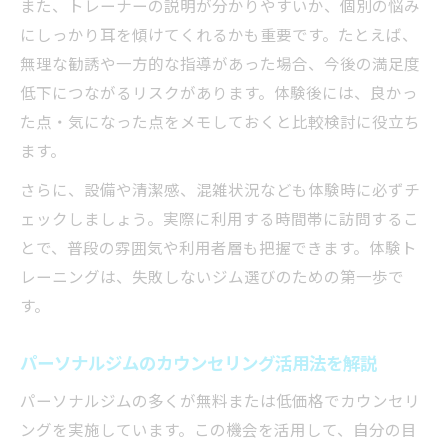
また、トレーナーの説明が分かりやすいか、個別の悩み
継続しやすいパーソナルジムの条件
にしっかり耳を傾けてくれるかも重要です。たとえば、
パーソナルジム継続の秘訣はサポート体制
無理な勧誘や一方的な指導があった場合、今後の満足度
予約の取りやすさがパーソナルジム選びの
低下につながるリスクがあります。体験後には、良かっ
鍵
た点・気になった点をメモしておくと比較検討に役立ち
パーソナルジムで習慣化が進む理由を解説
ます。
続けやすいパーソナルジムの特徴と工夫
さらに、設備や清潔感、混雑状況なども体験時に必ずチ
モチベーション維持に強いパーソナルジム
ェックしましょう。実際に利用する時間帯に訪問するこ
活用法
とで、普段の雰囲気や利用者層も把握できます。体験ト
サポートが充実したジム選択のポイント
レーニングは、失敗しないジム選びのための第一歩で
す。
パーソナルジムのサポート体制で見るべき
点
パーソナルジムのカウンセリング活用法を解説
一人ひとりに合わせたパーソナルジム支援
とは
パーソナルジムの多くが無料または低価格でカウンセリ
ングを実施しています。この機会を活用して、自分の目
パーソナルジム選びで重要なアフターケア