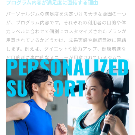
プログラム内容が満足度に直結する理由
パーソナルジムの満足度を決定づける大きな要因の一つ
が、プログラム内容です。それぞれの利用者の目的や体
力レベルに合わせて個別にカスタマイズされたプランが
用意されているかどうかは、成果実感や継続意欲に直結
します。例えば、ダイエットや筋力アップ、健康増進な
ど目的別に専門的なメニューが用意されているジムで
は、利用者の満足度が高い傾向にあります。
また、プログラムの中には食事指導や生活習慣改善のア
ドバイスが含まれていることも多く、総合的なサポート
があることでより高い満足感につながります。一方、画
一的な内容や一方的な指導では満足度が下がりやすいの
で注意が必要です。利用者の失敗例として「自分に合わ
ないプログラムで途中リタイアした」という声も見受け
られます。