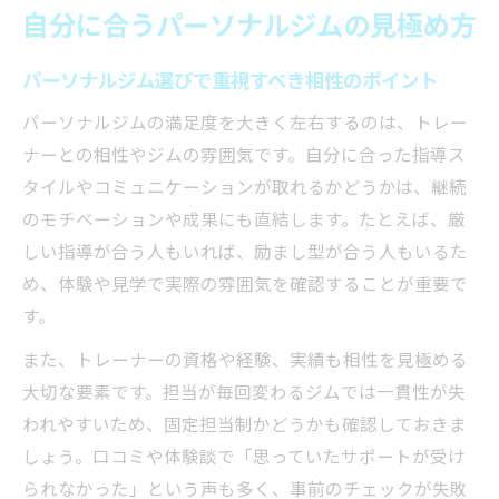
自分に合うパーソナルジムの見極め方
自分に最適なパーソナルジム条件の見つけ
方
パーソナルジム選びで重視すべき相性のポイント
ジム選びで後悔しないための比較ポイント
パーソナルジムの満足度を大きく左右するのは、トレー
パーソナルジム満足度を左右する要素
ナーとの相性やジムの雰囲気です。自分に合った指導ス
パーソナルジム満足度を高めるサポート体
タイルやコミュニケーションが取れるかどうかは、継続
制とは
のモチベーションや成果にも直結します。たとえば、厳
トレーナーの質が満足度に与える影響を解
しい指導が合う人もいれば、励まし型が合う人もいるた
説
め、体験や見学で実際の雰囲気を確認することが重要で
パーソナルジムの衛生環境や設備の重要性
す。
プログラム内容が満足度に直結する理由
また、トレーナーの資格や経験、実績も相性を見極める
通いやすさがパーソナルジム選びの決め手
大切な要素です。担当が毎回変わるジムでは一貫性が失
に
われやすいため、固定担当制かどうかも確認しておきま
失敗しないジム選びのコツを紹介
しょう。口コミや体験談で「思っていたサポートが受け
パーソナルジム選択で失敗しない比較方法
られなかった」という声も多く、事前のチェックが失敗