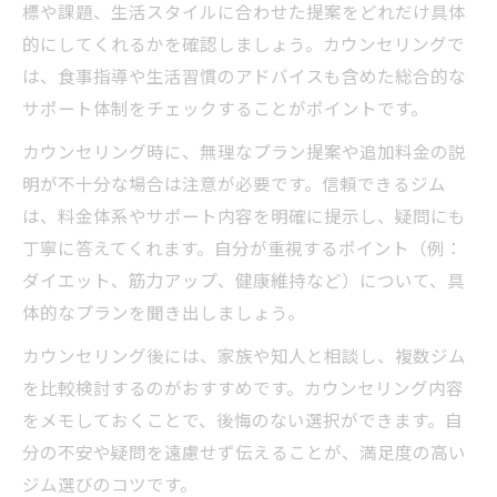
標や課題、生活スタイルに合わせた提案をどれだけ具体
サポート充実がパーソナルジム満足度を上
的にしてくれるかを確認しましょう。カウンセリングで
げる
は、食事指導や生活習慣のアドバイスも含めた総合的な
パーソナルジムで安心できる相談環境の見
サポート体制をチェックすることがポイントです。
極め方
カウンセリング時に、無理なプラン提案や追加料金の説
明が不十分な場合は注意が必要です。信頼できるジム
は、料金体系やサポート内容を明確に提示し、疑問にも
丁寧に答えてくれます。自分が重視するポイント（例：
ダイエット、筋力アップ、健康維持など）について、具
体的なプランを聞き出しましょう。
カウンセリング後には、家族や知人と相談し、複数ジム
を比較検討するのがおすすめです。カウンセリング内容
をメモしておくことで、後悔のない選択ができます。自
分の不安や疑問を遠慮せず伝えることが、満足度の高い
ジム選びのコツです。