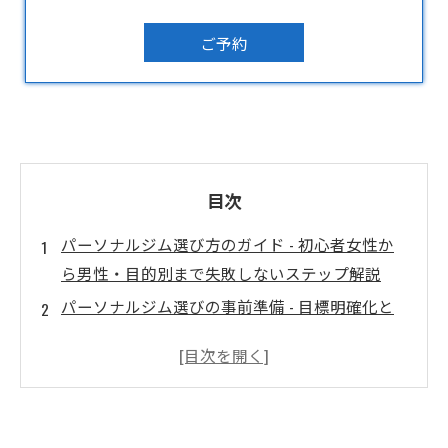
ご予約
目次
パーソナルジム選び方のガイド - 初心者女性か
ら男性・目的別まで失敗しないステップ解説
パーソナルジム選びの事前準備 - 目標明確化と
予算設定の鉄則
パーソナルジム選びの最重要ポイント - トレー
ナー・設備・プログラム比較
ジム概要