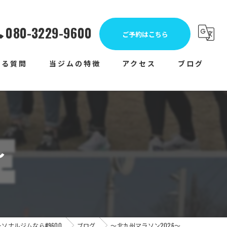
080-3229-9600
ご予約はこちら
ある質問
当ジムの特徴
アクセス
ブログ
女性
コラム
運動不足
メディア
体力測定
〜
ランニング
トライアスロン
ソナルジムなら#9600
ブログ
〜北九州マラソン2026〜