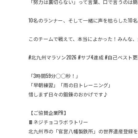
「努力は裏切らない」って言葉、口で言うのは簡
10名のランナー、そして一緒に声を枯らした10
このチームで戦えて、本当によかった！みんな、
#北九州マラソン2026 #サブ4達成 #自己ベスト
「3時間59分◯◯秒！」
「早朝練習」「雨の日トレーニング」
惜しまず日々の鍛錬のおかげです♪
【ご協賛企業PR】
🍫ネジチョコラボラトリー
北九州市の「官営八幡製鉄所」の世界遺産登録を