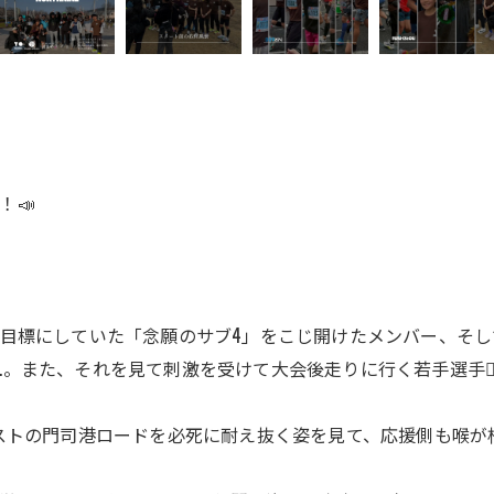
！📣
と目標にしていた「念願のサブ4」をこじ開けたメンバー、そ
。また、それを見て刺激を受けて大会後走りに行く若手選手🏃‍♀
ラストの門司港ロードを必死に耐え抜く姿を見て、応援側も喉