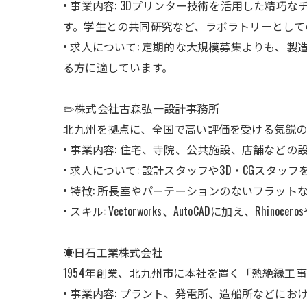
• 事業内容: 3Dプリンター技術を活用した精
す。学生との共同研究など、ラボラトリーとして
• 求人について: 定期的な大規模募集よりも
る方に適しています。
✏️株式会社古森弘一設計事務所
北九州を拠点に、全国で高い評価を受ける気鋭の
• 事業内容: 住宅、寺院、公共施設、店舗な
• 求人について: 設計スタッフや3D・CGスタッ
• 特徴: 所長室やパーテーションのないフラッ
• スキル: Vectorworks、AutoCADに加え、Rhi
☀️日石工業株式会社
1954年創業、北九州市に本社を置く「熱絶縁工
• 事業内容: プラント、発電所、造船所など