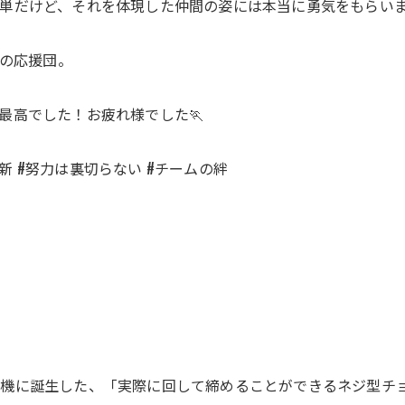
単だけど、それを体現した仲間の姿には本当に勇気をもらい
名の応援団。
最高でした！お疲れ様でした🏃
更新 #努力は裏切らない #チームの絆
お問い合わせはこちら
お問い合わせはこちら
機に誕生した、「実際に回して締めることができるネジ型チ