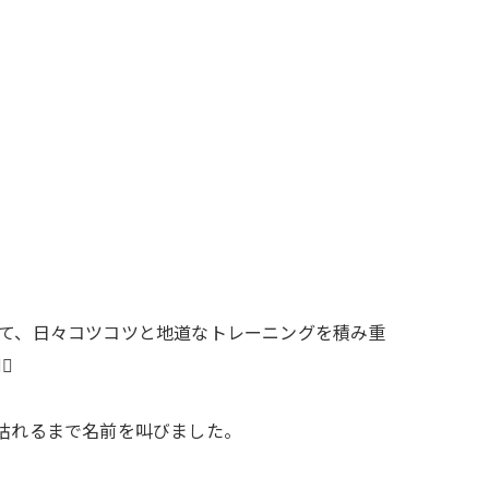
して、日々コツコツと地道なトレーニングを積み重
️
が枯れるまで名前を叫びました。