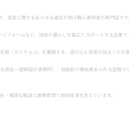
まで、塗装に関するあらゆる道具が揃う職人御用達の専門店です
ルギー事業やリフォームなど、地域の暮らしを幅広くサポートする企業で
ョコ）：北九州名物「ネジチョコ」を展開する、遊び心と技術が詰まった
L DESIGN STUDIO（古森弘一建築設計事務所）：独創的で機能美
全・確実な輸送と倉庫管理で地域経済を支えています。