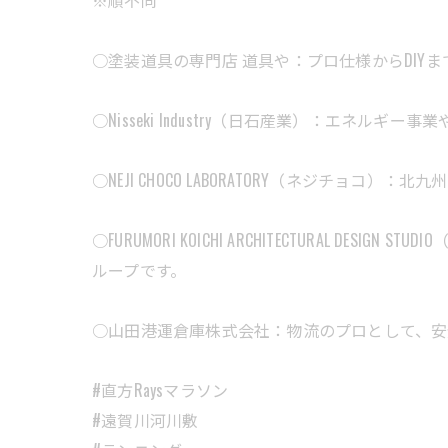
※順不同
○塗装道具の専門店 道具や：プロ仕様からDIY
○Nisseki Industry（日石産業）：エネ
○NEJI CHOCO LABORATORY（ネジチ
○FURUMORI KOICHI ARCHITECTURA
ループです。
○山田港運倉庫株式会社：物流のプロとして、安
#直方Raysマラソン
#遠賀川河川敷