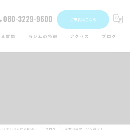
080-3229-9600
ご予約はこちら
ある質問
当ジムの特徴
アクセス
ブログ
女性
コラム
運動不足
メディア
体力測定
！
ランニング
トライアスロン
ソナルジムなら#9600
ブログ
直方Raysマラソン完走！