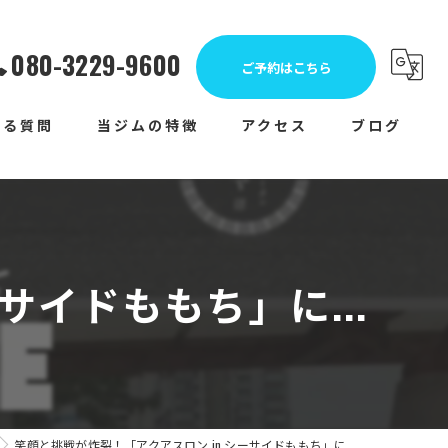
080-3229-9600
ご予約はこちら
ある質問
当ジムの特徴
アクセス
ブログ
女性
コラム
運動不足
メディア
体力測定
サイドももち」に...
ランニング
トライアスロン
笑顔と挑戦が炸裂！「アクアスロン in シーサイドももち」に...